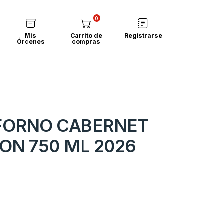
0
Mis
Carrito de
Registrarse
Órdenes
compras
SFORNO CABERNET
ON 750 ML 2026