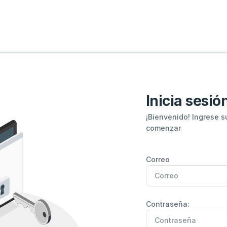
Inicia sesió
¡Bienvenido! Ingrese s
comenzar
Dirección de correo el
Correo
Contraseña
Contraseña:
Contraseña