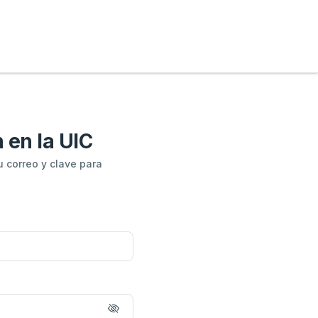
n en la UIC
u correo y clave para
ectrónico